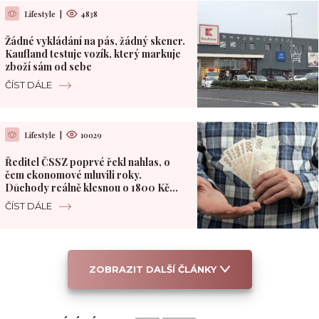
Lifestyle
|
4838
Žádné vykládání na pás, žádný skener.
Kaufland testuje vozík, který markuje
zboží sám od sebe
ČÍST DÁLE
Lifestyle
|
10029
Ředitel ČSSZ poprvé řekl nahlas, o
čem ekonomové mluvili roky.
Důchody reálně klesnou o 1800 Kč
měsíčně
ČÍST DÁLE
ZOBRAZIT DALŠÍ ČLÁNKY