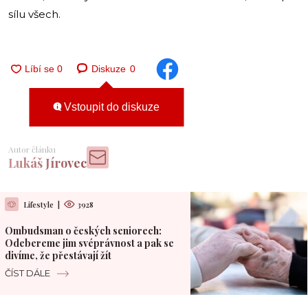
sílu všech.
Diskuze
0
Vstoupit do diskuze
Autor článku
Lukáš Jírovec
Lifestyle
|
3928
Ombudsman o českých seniorech:
Odebereme jim svéprávnost a pak se
divíme, že přestávají žít
ČÍST DÁLE