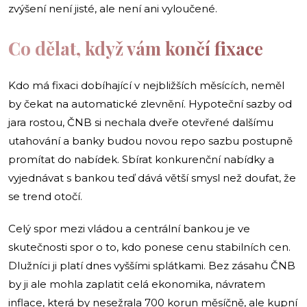
zvýšení není jisté, ale není ani vyloučené.
Co dělat, když vám končí fixace
Kdo má fixaci dobíhající v nejbližších měsících, neměl
by čekat na automatické zlevnění. Hypoteční sazby od
jara rostou, ČNB si nechala dveře otevřené dalšímu
utahování a banky budou novou repo sazbu postupně
promítat do nabídek. Sbírat konkurenční nabídky a
vyjednávat s bankou teď dává větší smysl než doufat, že
se trend otočí.
Celý spor mezi vládou a centrální bankou je ve
skutečnosti spor o to, kdo ponese cenu stabilních cen.
Dlužníci ji platí dnes vyššími splátkami. Bez zásahu ČNB
by ji ale mohla zaplatit celá ekonomika, návratem
inflace, která by nesežrala 700 korun měsíčně, ale kupní