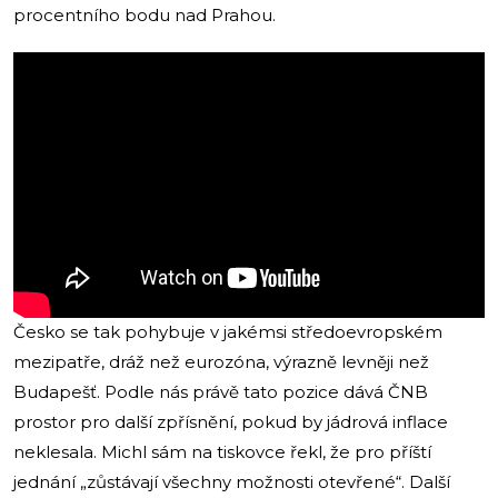
procentního bodu nad Prahou.
Česko se tak pohybuje v jakémsi středoevropském
mezipatře, dráž než eurozóna, výrazně levněji než
Budapešť. Podle nás právě tato pozice dává ČNB
prostor pro další zpřísnění, pokud by jádrová inflace
neklesala. Michl sám na tiskovce řekl, že pro příští
jednání „zůstávají všechny možnosti otevřené“. Další