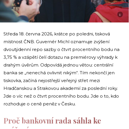
i
Středa 18. června 2026, krátce po poledni, tisková
místnost ČNB. Guvernér Michl oznamuje zvýšení
dvoutýdenní repo sazby o čtvrt procentního bodu na
3,75 % a vzápětí čelí dotazu na premiérovy výhrady k
drahým úvěrům. Odpovídá jednou větou: centrální
banka se „nenechá ovlivnit nikým“. Tím nekončí jen
tiskovka, začíná nejostřejší veřejný střet mezi
Hradčanskou a Strakovou akademií za poslední roky.
Jde o víc než o čtvrt procentního bodu. Jde o to, kdo
rozhoduje o ceně peněz v Česku.
Proč bankovní rada sáhla ke