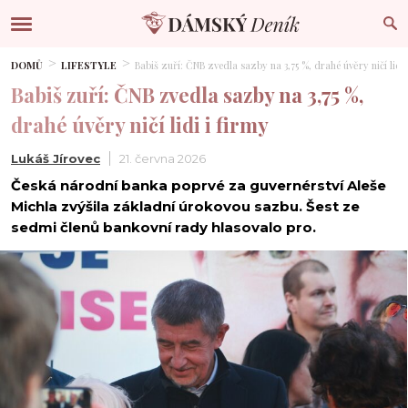
DOMŮ
LIFESTYLE
Babiš zuří: ČNB zvedla sazby na 3,75 %, drahé úvěry ničí lidi 
Babiš zuří: ČNB zvedla sazby na 3,75 %,
drahé úvěry ničí lidi i firmy
Lukáš Jírovec
21. června 2026
Česká národní banka poprvé za guvernérství Aleše
Michla zvýšila základní úrokovou sazbu. Šest ze
sedmi členů bankovní rady hlasovalo pro.