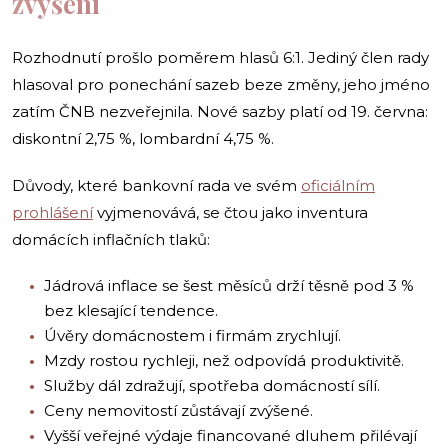
zvýšení
Rozhodnutí prošlo poměrem hlasů 6:1. Jediný člen rady
hlasoval pro ponechání sazeb beze změny, jeho jméno
zatím ČNB nezveřejnila. Nové sazby platí od 19. června:
diskontní 2,75 %, lombardní 4,75 %.
Důvody, které bankovní rada ve svém
oficiálním
prohlášení
vyjmenovává, se čtou jako inventura
domácích inflačních tlaků:
Jádrová inflace se šest měsíců drží těsně pod 3 %
bez klesající tendence.
Úvěry domácnostem i firmám zrychlují.
Mzdy rostou rychleji, než odpovídá produktivitě.
Služby dál zdražují, spotřeba domácností sílí.
Ceny nemovitostí zůstávají zvýšené.
Vyšší veřejné výdaje financované dluhem přilévají