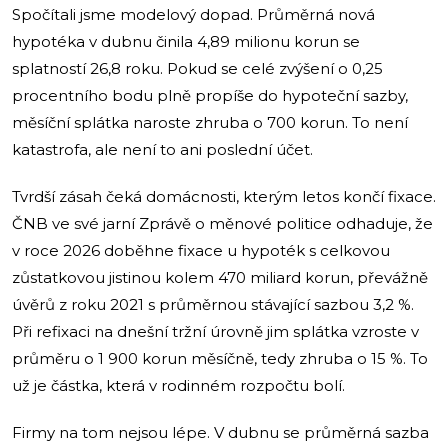
Spočítali jsme modelový dopad. Průměrná nová
hypotéka v dubnu činila 4,89 milionu korun se
splatností 26,8 roku. Pokud se celé zvýšení o 0,25
procentního bodu plně propíše do hypoteční sazby,
měsíční splátka naroste zhruba o 700 korun. To není
katastrofa, ale není to ani poslední účet.
Tvrdší zásah čeká domácnosti, kterým letos končí fixace.
ČNB ve své jarní Zprávě o měnové politice odhaduje, že
v roce 2026 doběhne fixace u hypoték s celkovou
zůstatkovou jistinou kolem 470 miliard korun, převážně
úvěrů z roku 2021 s průměrnou stávající sazbou 3,2 %.
Při refixaci na dnešní tržní úrovně jim splátka vzroste v
průměru o 1 900 korun měsíčně, tedy zhruba o 15 %. To
už je částka, která v rodinném rozpočtu bolí.
Firmy na tom nejsou lépe. V dubnu se průměrná sazba