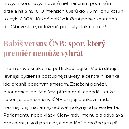
nových korunových úvěrů nefinančním podnikům
držela na 5,45 %. U menších úvěrů do 7,5 milionu korun
to bylo 6,06 %. Každé další zdražení peněz znamená
dražší investice, odložené projekty, tlak na marže.
Babiš versus ČNB: spor, který
premiér nemůže vyhrát
Premiérova kritika má politickou logiku. Vláda slibuje
levnější bydlení a dostupnější úvěry, a centrální banka
jde přesně opačným směrem. Zdražení peněz v
ekonomice jde Babišovi přímo proti agendě. Jenže
zákon je jednoznačný: ČNB ani její bankovní rada
nesmějí přijímat ani vyžadovat pokyny od prezidenta,
Parlamentu nebo vlády. Členy rady jmenuje a odvolává
prezident, nikoli premiér, a odvolání je možné jen při