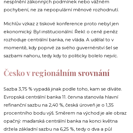
nesplnění zákonných podmínek nebo vážném
pochybení, ne za nepopulární měnové rozhodnutí.
Michlův vzkaz z tiskové konference proto nebyl jen
ekonomický. Byl institucionální. Řekl: o ceně peněz
rozhoduje centrální banka, ne vláda. A udělal to v
momentě, kdy poprvé za svého guvernérství šel se
sazbami nahoru, tedy kdy to politicky bolelo nejvíc.
Česko v regionálním srovnání
Sazba 3,75 % vypadá jinak podle toho, kam se díváte.
Evropská centrální banka 11. června stanovila hlavní
refinanční sazbu na 2,40 %, česká úroveň je o 1,35
procentního bodu výš. Směrem na východ je ale obraz
opačný: maďarská centrální banka na konci května
držela základní sazbu na 6,25 %, tedy o dva a půl