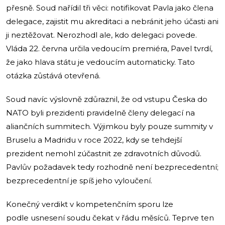
přesně. Soud nařídil tři věci: notifikovat Pavla jako člena
delegace, zajistit mu akreditaci a nebránit jeho účasti ani
ji neztěžovat. Nerozhodl ale, kdo delegaci povede.
Vláda 22. června určila vedoucím premiéra, Pavel tvrdí,
že jako hlava státu je vedoucím automaticky. Tato
otázka zůstává otevřená.
Soud navíc výslovně zdůraznil, že od vstupu Česka do
NATO byli prezidenti pravidelně členy delegací na
aliančních summitech. Výjimkou byly pouze summity v
Bruselu a Madridu v roce 2022, kdy se tehdejší
prezident nemohl zúčastnit ze zdravotních důvodů.
Pavlův požadavek tedy rozhodně není bezprecedentní;
bezprecedentní je spíš jeho vyloučení.
Konečný verdikt v kompetenčním sporu lze
podle usnesení soudu čekat v řádu měsíců. Teprve ten