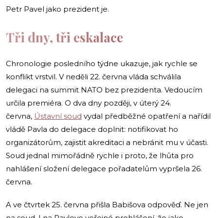
Petr Pavel jako prezident je.
Tři dny, tři eskalace
Chronologie posledního týdne ukazuje, jak rychle se
konflikt vrstvil. V neděli 22. června vláda schválila
delegaci na summit NATO bez prezidenta. Vedoucím
určila premiéra. O dva dny později, v úterý 24.
června,
Ústavní soud
vydal předběžné opatření a nařídil
vládě Pavla do delegace doplnit: notifikovat ho
organizátorům, zajistit akreditaci a nebránit mu v účasti.
Soud jednal mimořádně rychle i proto, že lhůta pro
nahlášení složení delegace pořadatelům vypršela 26.
června.
A ve čtvrtek 25. června přišla Babišova odpověď. Ne jen
na soud. I na Pavlovo veřejné prohlášení, že jako