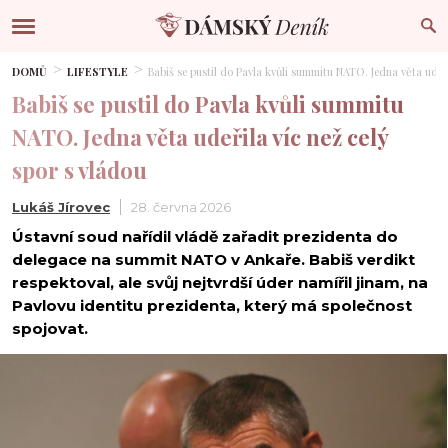
DOMŮ
LIFESTYLE
Babiš se pustil do Pavla kvůli summitu NATO. Jedna věta udeři
Babiš se pustil do Pavla kvůli summitu
NATO. Jedna věta udeřila víc než celý
spor s vládou
Lukáš Jírovec
28. června 2026
Ústavní soud nařídil vládě zařadit prezidenta do
delegace na summit NATO v Ankaře. Babiš verdikt
respektoval, ale svůj nejtvrdší úder namířil jinam, na
Pavlovu identitu prezidenta, který má společnost
spojovat.