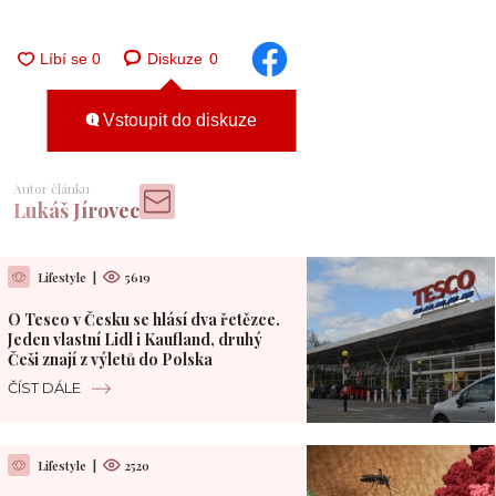
Diskuze
0
Vstoupit do diskuze
Autor článku
Lukáš Jírovec
Lifestyle
|
5619
O Tesco v Česku se hlásí dva řetězce.
Jeden vlastní Lidl i Kaufland, druhý
Češi znají z výletů do Polska
ČÍST DÁLE
Lifestyle
|
2520