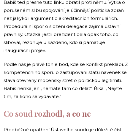
Babiš teď přesně tuto linku obrátil proti němu. Výtka o
porušeném slibu spojování je účinnější politická zbraň
než jakýkoli argument o akreditačních formulářích.
Procedurální spor o složení delegace zajímá ústavní
právníky. Otázka, jestli prezident dělá opak toho, co
sliboval, rezonuje u každého, kdo si pamatuje
inaugurační projev.
Podle nás je právě tohle bod, kde se konflikt překlápí. Z
kompetenčního sporu o zastupování státu navenek se
stává otevřený mocenský střet o politickou legitimitu.
Babiš neříká jen „nemáte tam co dělat“. Říká: „Nejste
tím, za koho se vydáváte.“
Co soud rozhodl, a co ne
Předběžné opatření Ústavního soudu je důležité číst