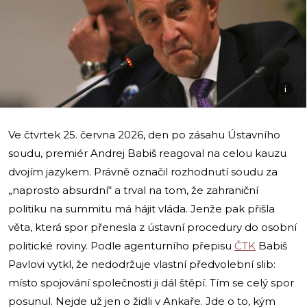
i
Ve čtvrtek 25. června 2026, den po zásahu Ústavního
soudu, premiér Andrej Babiš reagoval na celou kauzu
dvojím jazykem. Právně označil rozhodnutí soudu za
„naprosto absurdní“ a trval na tom, že zahraniční
politiku na summitu má hájit vláda. Jenže pak přišla
věta, která spor přenesla z ústavní procedury do osobní
politické roviny. Podle agenturního přepisu
ČTK
Babiš
Pavlovi vytkl, že nedodržuje vlastní předvolební slib:
místo spojování společnosti ji dál štěpí. Tím se celý spor
posunul. Nejde už jen o židli v Ankaře. Jde o to, kým