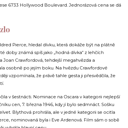
rese 6733 Hollywood Boulevard. Jednorázová cena se dá
 zlo
ldred Pierce, hledal dívku, která dokáže být na plátně
 té doby známá spíš jako „hodná dívka“ z lehčích
 a Joan Crawfordová, tehdejší megahvězda a
vovala osobně po jejím boku. Na hvězdu Crawfordové
ději vzpomínala, že právě tahle gesta ji přesvědčila, že
í.
očila v šestnácti. Nominace na Oscara v kategorii nejlepší
ročníku cen, 7. března 1946, kdy jí bylo sedmnáct. Sošku
vet. Blythová prohrála, ale v jedné kategorii se ocitla
rce, nominovaná byla i Eve Ardenová. Film sám o sobě
j vyhrála hlavní cenu.