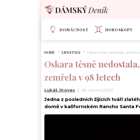
DOMÁCNOST
HOROSKOPY
DOMŮ
LIFESTYLE
Oskara těsně nedostala, ale hvěz
Oskara těsně nedostala
zemřela v 98 letech
Lukáš Jírovec
28. června 2026
Jedna z posledních žijících tváří zla
domě v kalifornském Rancho Santa Fe. 