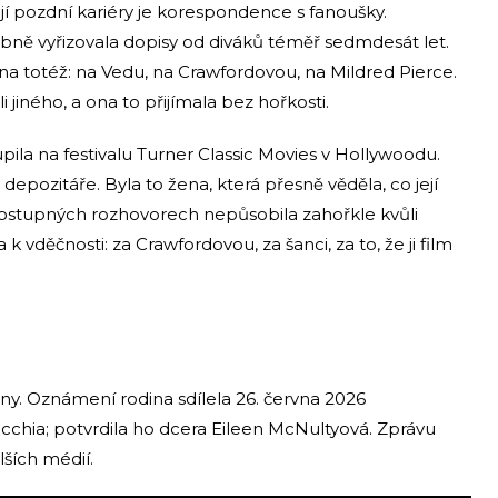
jí pozdní kariéry je korespondence s fanoušky.
obně vyřizovala dopisy od diváků téměř sedmdesát let.
ali na totéž: na Vedu, na Crawfordovou, na Mildred Pierce.
i jiného, a ona to přijímala bez hořkosti.
upila na festivalu Turner Classic Movies v Hollywoodu.
 depozitáře. Byla to žena, která přesně věděla, co její
dostupných rozhovorech nepůsobila zahořkle kvůli
vděčnosti: za Crawfordovou, za šanci, za to, že ji film
ny. Oznámení rodina sdílela 26. června 2026
chia; potvrdila ho dcera Eileen McNultyová. Zprávu
alších médií.