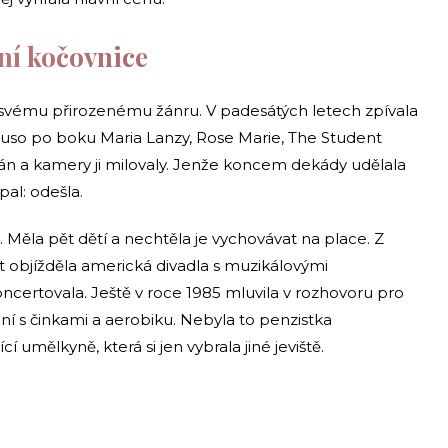
ní kočovnice
e svému přirozenému žánru. V padesátých letech zpívala
uso po boku Maria Lanzy, Rose Marie, The Student
prán a kamery ji milovaly. Jenže koncem dekády udělala
pal: odešla.
 Měla pět dětí a nechtěla je vychovávat na place. Z
t objížděla americká divadla s muzikálovými
koncertovala. Ještě v roce 1985 mluvila v rozhovoru pro
í s činkami a aerobiku. Nebyla to penzistka
cí umělkyně, která si jen vybrala jiné jeviště.