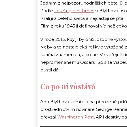
Jedním z nejpozoruhodnějších detailů je
Podle
Los Angeles Times
si Blythová os
Psali jí z celého světa a nejčastěji se pt
Film z roku 1945 ji definoval víc než cokol
V roce 2013, kdy jí bylo 85, osobně vysto
Nebyla to nostalgická relikvie vytažená z
kariéra znamenala, a co ne. Ve veřejně 
neproměněnému Oscaru. Spíš se vracela k 
pustil dál.
Co po ní zůstává
Ann Blythová zemřela na přirozené příči
prostřednictvím novináře George Pennac
převzal
Washington Post
, AP i desítky d