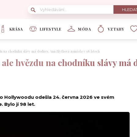
KRÁSA
LIFESTYLE
MÓDA
VZTAHY
du na chodníku slávy má dodnes. Ann Blythová zemřela v 98 letech
, ale hvězdu na chodníku slávy má 
tého Hollywoodu odešla 24. června 2026 ve svém
Bylo jí 98 let.