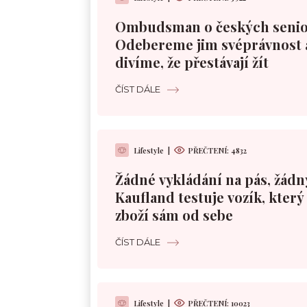
Ombudsman o českých senio
Odebereme jim svéprávnost 
divíme, že přestávají žít
ČÍST DÁLE
Lifestyle
|
PŘEČTENÍ:
4832
Žádné vykládání na pás, žádn
Kaufland testuje vozík, kter
zboží sám od sebe
ČÍST DÁLE
Lifestyle
|
PŘEČTENÍ:
10023