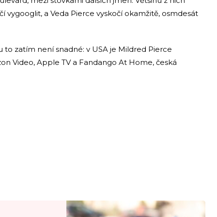
evard, mezi stovkami dalších jmen. Většinu z nich
ačí vygooglit, a Veda Pierce vyskočí okamžitě, osmdesát
ku to zatím není snadné: v USA je Mildred Pierce
zon Video, Apple TV a Fandango At Home, česká