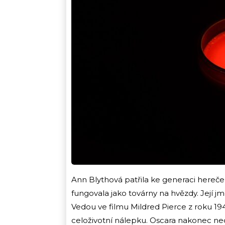
Ann Blythová patřila ke generaci hereček
fungovala jako továrny na hvězdy. Její jmé
Vedou ve filmu Mildred Pierce z roku 194
celoživotní nálepku. Oscara nakonec ned