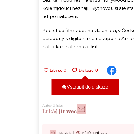
Leží tam dodnes, na 6733 Hollywood Boul
kolemjdoucí neznají. Blythovou si ale st
let po natočení.
Kdo chce film vidět na vlastní oči, v Čes
dostupný k digitálnímu nákupu na Ama
nabídka se ale může lišit.
Diskuze
0
Vstoupit do diskuze
Autor článku
Lukáš Jírovec
Lifestyle
|
PŘEČTENÍ:
3922