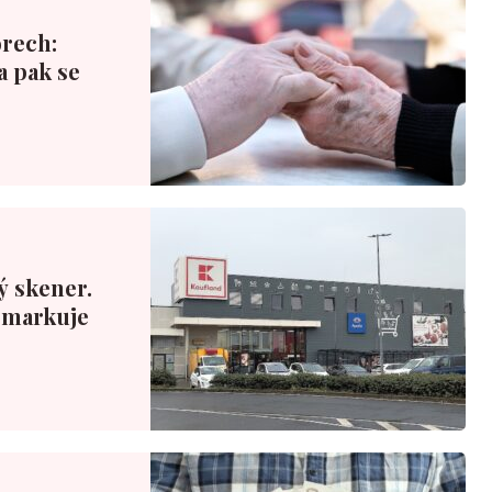
rech:
a pak se
ý skener.
ý markuje