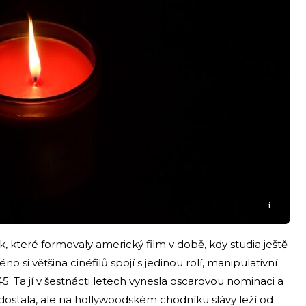
i
, které formovaly americký film v době, kdy studia ještě
no si většina cinéfilů spojí s jedinou rolí, manipulativní
5. Ta jí v šestnácti letech vynesla oscarovou nominaci a
ostala, ale na hollywoodském chodníku slávy leží od