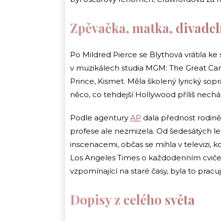
Zpěvačka, matka, divadel
Po Mildred Pierce se Blythová vrátila k
v muzikálech studia MGM: The Great Car
Prince, Kismet. Měla školený lyrický so
něco, co tehdejší Hollywood příliš nechá
Podle agentury
AP
dala přednost rodině.
profese ale nezmizela. Od šedesátých le
inscenacemi, občas se mihla v televizi, 
Los Angeles Times o každodenním cvičen
vzpomínající na staré časy, byla to pracují
Dopisy z celého světa