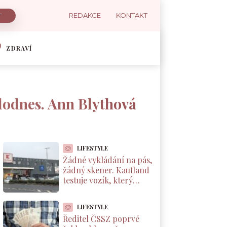
REDAKCE
KONTAKT
ZDRAVÍ
dodnes. Ann Blythová
LIFESTYLE
Žádné vykládání na pás,
žádný skener. Kaufland
testuje vozík, který
markuje zboží sám od
sebe
LIFESTYLE
Ředitel ČSSZ poprvé