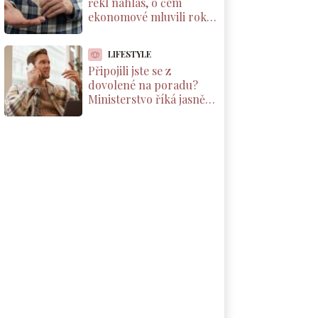
řekl nahlas, o čem
ekonomové mluvili roky.
Důchody reálně klesnou
o 1800 Kč měsíčně
LIFESTYLE
Připojili jste se z
dovolené na poradu?
Ministerstvo říká jasně:
máte nárok na
kompenzaci