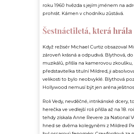
roku 1960 hvězda s jejím jménem na ad
prohrát. Kámen v chodníku zůstává.
Šestnáctiletá, která hrála
Když režisér Michael Curtiz obsazoval Mi
zároveň krásná a odpudivá. Blythová, do
muzikálů, přišla na kamerovou zkoušku,
představitelka titulní Mildred, ji absol
velikosti to bylo neobvyklé. Blythová poz
Hollywood nemusí být jen aréna ješitnost
Roli Vedy, nevděčné, intrikánské dcery, t
herečka ve vedlejší roli přišla až na 18. 
tehdy získala Anne Revere za National Vel
hned se dvěma kolegyněmi z Mildred Pie
byl oscarový fenomén; Crawfordová za ně