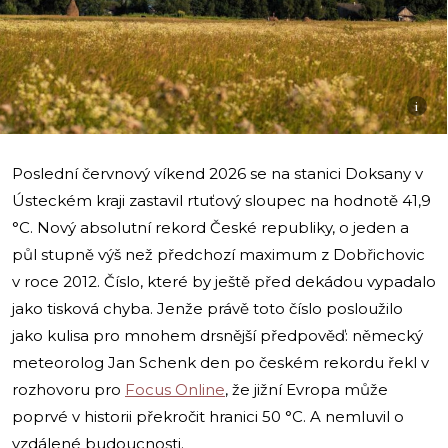
i
Poslední červnový víkend 2026 se na stanici Doksany v
Ústeckém kraji zastavil rtuťový sloupec na hodnotě 41,9
°C. Nový absolutní rekord České republiky, o jeden a
půl stupně výš než předchozí maximum z Dobřichovic
v roce 2012. Číslo, které by ještě před dekádou vypadalo
jako tisková chyba. Jenže právě toto číslo posloužilo
jako kulisa pro mnohem drsnější předpověď: německý
meteorolog Jan Schenk den po českém rekordu řekl v
rozhovoru pro
Focus Online
, že jižní Evropa může
poprvé v historii překročit hranici 50 °C. A nemluvil o
vzdálené budoucnosti.