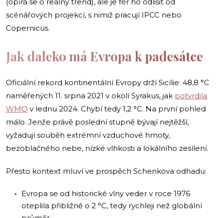
(opírá se o reálný trend), ale je fér ho odlišit od
scénářových projekcí, s nimiž pracují IPCC nebo
Copernicus.
Jak daleko má Evropa k padesátce
Oficiální rekord kontinentální Evropy drží Sicílie: 48,8 °C
naměřených 11. srpna 2021 v okolí Syrakus, jak
potvrdila
WMO
v lednu 2024. Chybí tedy 1,2 °C. Na první pohled
málo. Jenže právě poslední stupně bývají nejtěžší,
vyžadují souběh extrémní vzduchové hmoty,
bezoblačného nebe, nízké vlhkosti a lokálního zesílení.
Přesto kontext mluví ve prospěch Schenkova odhadu:
Evropa se od historické vlny veder v roce 1976
oteplila přibližně o 2 °C, tedy rychleji než globální
průměr.