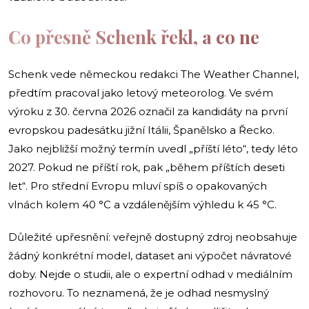
Co přesně Schenk řekl, a co ne
Schenk vede německou redakci The Weather Channel,
předtím pracoval jako letový meteorolog. Ve svém
výroku z 30. června 2026 označil za kandidáty na první
evropskou padesátku jižní Itálii, Španělsko a Řecko.
Jako nejbližší možný termín uvedl „příští léto“, tedy léto
2027. Pokud ne příští rok, pak „během příštích deseti
let“. Pro střední Evropu mluví spíš o opakovaných
vlnách kolem 40 °C a vzdálenějším výhledu k 45 °C.
Důležité upřesnění: veřejně dostupný zdroj neobsahuje
žádný konkrétní model, dataset ani výpočet návratové
doby. Nejde o studii, ale o expertní odhad v mediálním
rozhovoru. To neznamená, že je odhad nesmyslný