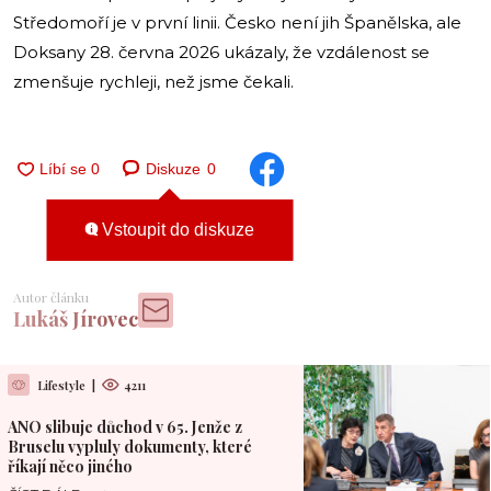
Středomoří je v první linii. Česko není jih Španělska, ale
Doksany 28. června 2026 ukázaly, že vzdálenost se
zmenšuje rychleji, než jsme čekali.
Diskuze
0
Vstoupit do diskuze
Autor článku
Lukáš Jírovec
Lifestyle
|
4211
ANO slibuje důchod v 65. Jenže z
Bruselu vypluly dokumenty, které
říkají něco jiného