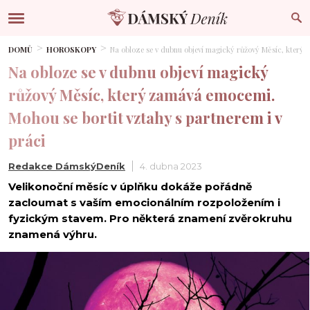
DOMŮ
HOROSKOPY
Na obloze se v dubnu objeví magický růžový Měsíc, který 
Na obloze se v dubnu objeví magický
růžový Měsíc, který zamává emocemi.
Mohou se bortit vztahy s partnerem i v
práci
Redakce DámskýDeník
4. dubna 2023
Velikonoční měsíc v úplňku dokáže pořádně
zacloumat s vaším emocionálním rozpoložením i
fyzickým stavem. Pro některá znamení zvěrokruhu
znamená výhru.