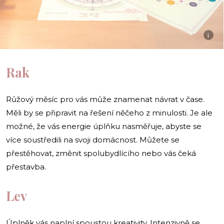
i
Rak
Růžový měsíc pro vás může znamenat návrat v čase.
Měli by se připravit na řešení něčeho z minulosti. Je ale
možné, že vás energie úplňku nasměřuje, abyste se
více soustředili na svoji domácnost. Můžete se
přestěhovat, změnit spolubydlícího nebo vás čeká
přestavba.
Lev
Úplněk vás naplní spoustou kreativity. Intenzivně se