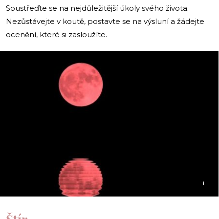
Soustřeďte se na nejdůležitější úkoly svého života.
Nezůstávejte v koutě, postavte se na výsluní a žádejte
ocenění, které si zasloužíte.
i