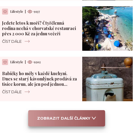
Lifestyle
|
9137
Jedete letos k moři? Čtyřčlenná
rodina nechá v chorvatské restauraci
přes 2 000 Kč za jednu večeři
ČÍST DÁLE
Lifestyle
|
9202
Babičky ho měly v každé kuchyni.
Dnes se starý kávomlýnek prodává za
tisíce korun, ale jen pod jednou
podmínkou
ČÍST DÁLE
ZOBRAZIT DALŠÍ ČLÁNKY