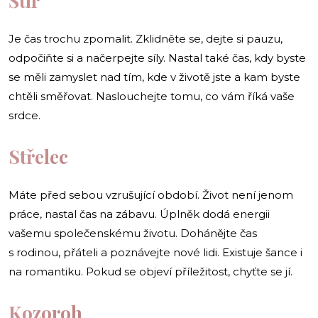
Štír
Je čas trochu zpomalit. Zklidněte se, dejte si pauzu,
odpočiňte si a načerpejte síly. Nastal také čas, kdy byste
se měli zamyslet nad tím, kde v životě jste a kam byste
chtěli směřovat. Naslouchejte tomu, co vám říká vaše
srdce.
Střelec
Máte před sebou vzrušující období. Život není jenom
práce, nastal čas na zábavu. Úplněk dodá energii
vašemu společenskému životu. Dohánějte čas
s rodinou, přáteli a poznávejte nové lidi. Existuje šance i
na romantiku. Pokud se objeví příležitost, chyťte se jí.
Kozoroh