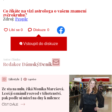
Co říkáte na vizi astrologa o vašem znamení
zvěrokruhu?
Zdroj:
People
Diskuze
0
Vstoupit do diskuze
Autor článku
Redakce DámskýDeník
Lifestyle
|
14060
Ze sta na nulu, říká Monika Marešová.
Leoš jí oznámil rozvod v těhotenství,
pak podle ní mizel na dny k milence
ČÍST DÁLE