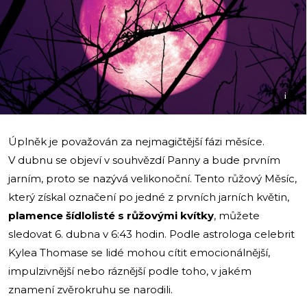
i
Úplněk je považován za nejmagičtější fázi měsíce.
V dubnu se objeví v souhvězdí Panny a bude prvním
jarním, proto se nazývá velikonoční. Tento růžový Měsíc,
který získal označení po jedné z prvních jarních květin,
plamence šídlolisté s růžovými kvítky
, můžete
sledovat 6. dubna v 6:43 hodin. Podle astrologa celebrit
Kylea Thomase se lidé mohou cítit emocionálnější,
impulzivnější nebo ráznější podle toho, v jakém
znamení zvěrokruhu se narodili.