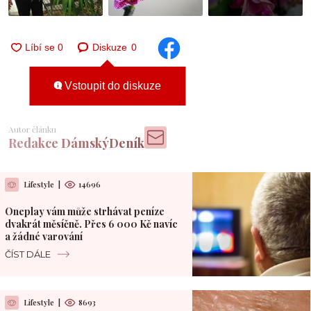
Diskuze
0
Vstoupit do diskuze
Autor článku
Redakce DámskýDeník
Lifestyle
|
14696
Oneplay vám může strhávat peníze
dvakrát měsíčně. Přes 6 000 Kč navíc
a žádné varování
ČÍST DÁLE
Lifestyle
|
8693