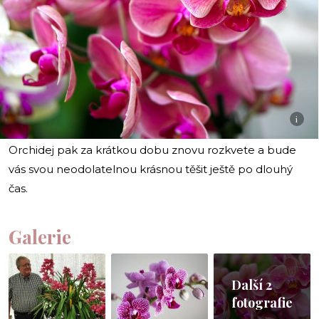
i
Orchidej pak za krátkou dobu znovu rozkvete a bude
vás svou neodolatelnou krásnou těšit ještě po dlouhý
čas.
Galerie
Další 2
fotografie