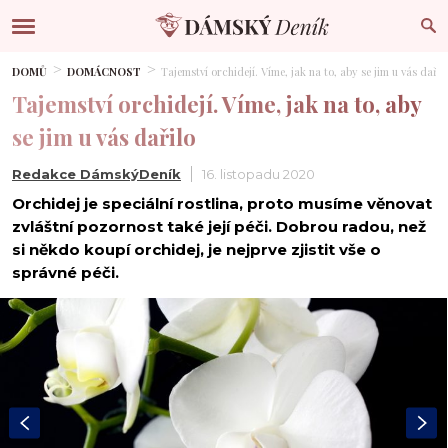
DOMŮ
DOMÁCNOST
Tajemství orchidejí. Víme, jak na to, aby se jim u vás dařil
Tajemství orchidejí. Víme, jak na to, aby
se jim u vás dařilo
Redakce DámskýDeník
16. listopadu 2020
Orchidej je speciální rostlina, proto musíme věnovat
zvláštní pozornost také její péči. Dobrou radou, než
si někdo koupí orchidej, je nejprve zjistit vše o
správné péči.