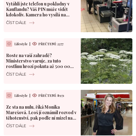
Vytáhli jste telefon u pokladny v
Kauflandu? Váš PIN může vidět
kdokoliv. Kamera ho vysílá na
velký monitor
ČÍST DÁLE
Lifestyle
|
PŘEČTENÍ: 2377
Roste na vaší zahradě?
Ministerstvo varuje, za tuto
rostlinu hrozí pokuta až 500 000
Kč
ČÍST DÁLE
Lifestyle
|
PŘEČTENÍ: 8971
Ze sta na nulu, říká Monika
Marešová. Leoš jí oznámil rozvod v
těhotenství, pak podle ní mizel na
dny k milence
ČÍST DÁLE