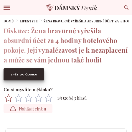
DOMŮ
LIFESTYLE
ŽENA BRAVURNĚ VYŘEŠILA ABSURDNÍ ÚČET ZA 4 HODI
Diskuze: Žena bravurně vyřešila
absurdní účet za 4 hodiny hotelového
pokoje. Její vynalézavost je k nezaplacení
a může se vám jednou také hodit
ZPĚT DO ČLÁNKU
Co si myslíte o článku?
1
/5 (
20
%)
3
hlasů
Nahlásit chybu