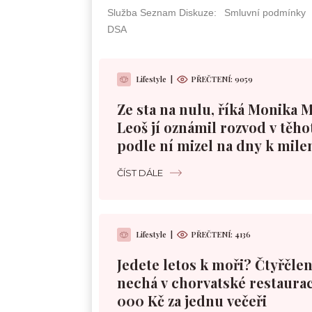
Lifestyle
|
PŘEČTENÍ: 9059
Ze sta na nulu, říká Monika 
Leoš jí oznámil rozvod v těho
podle ní mizel na dny k mile
ČÍST DÁLE
Lifestyle
|
PŘEČTENÍ: 4136
Jedete letos k moři? Čtyřčle
nechá v chorvatské restaurac
000 Kč za jednu večeři