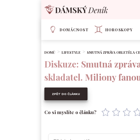
DOMÁCNOST
HOROSKOPY
DOMŮ
LIFESTYLE
SMUTNÁ ZPRÁVA OBLETĚLA CE
Diskuze: Smutná zpráva 
skladatel. Miliony fano
ZPĚT DO ČLÁNKU
Co si myslíte o článku?