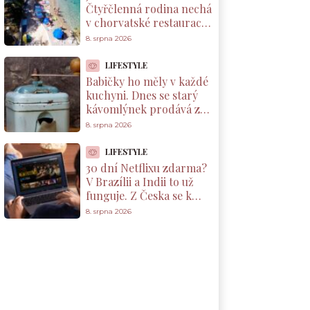
Čtyřčlenná rodina nechá
v chorvatské restauraci
přes 2 000 Kč za jednu
8. srpna 2026
večeři
LIFESTYLE
Babičky ho měly v každé
kuchyni. Dnes se starý
kávomlýnek prodává za
tisíce korun, ale jen pod
8. srpna 2026
jednou podmínkou
LIFESTYLE
30 dní Netflixu zdarma?
V Brazílii a Indii to už
funguje. Z Česka se k
nabídce dostanete taky
8. srpna 2026