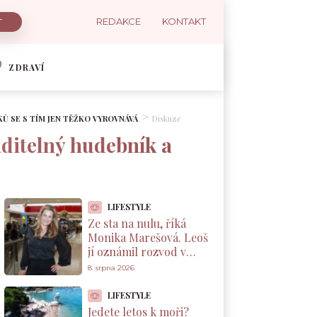
REDAKCE
KONTAKT
ZDRAVÍ
Ů SE S TÍM JEN TĚŽKO VYROVNÁVÁ
Diskuze
aditelný hudebník a
LIFESTYLE
Ze sta na nulu, říká
Monika Marešová. Leoš
jí oznámil rozvod v
těhotenství, pak podle
8. srpna 2026
ní mizel na dny k
milence
LIFESTYLE
Jedete letos k moři?