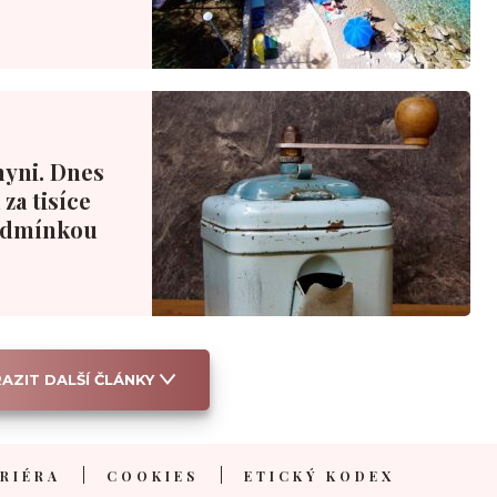
hyni. Dnes
za tisíce
podmínkou
AZIT DALŠÍ ČLÁNKY
RIÉRA
COOKIES
ETICKÝ KODEX