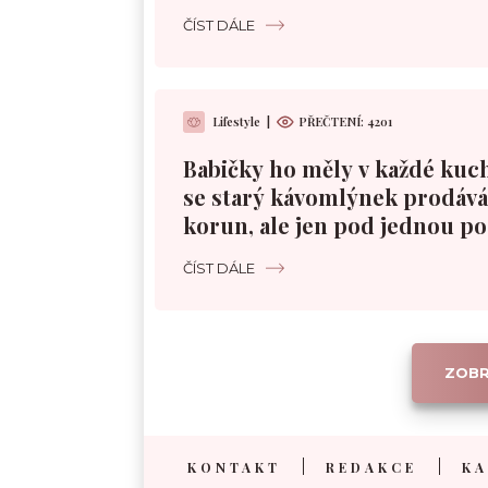
ČÍST DÁLE
Lifestyle
|
PŘEČTENÍ: 4201
Babičky ho měly v každé kuc
se starý kávomlýnek prodává 
korun, ale jen pod jednou 
ČÍST DÁLE
ZOBR
KONTAKT
REDAKCE
KA