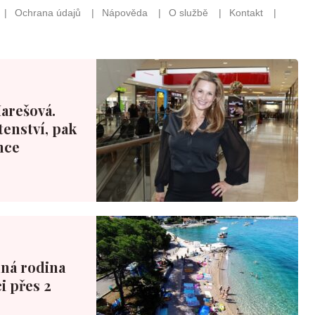
Marešová.
tenství, pak
nce
nná rodina
i přes 2