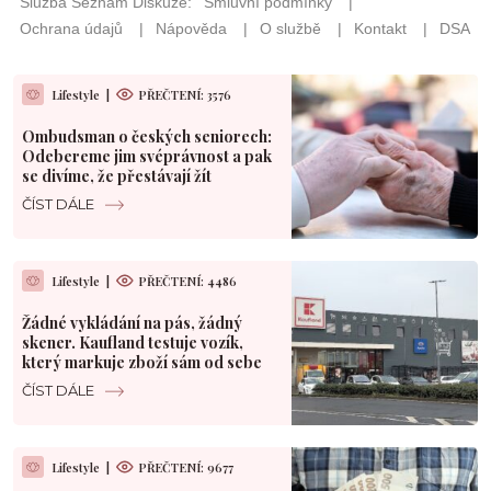
Lifestyle
|
PŘEČTENÍ: 3576
Ombudsman o českých seniorech:
Odebereme jim svéprávnost a pak
se divíme, že přestávají žít
ČÍST DÁLE
Lifestyle
|
PŘEČTENÍ: 4486
Žádné vykládání na pás, žádný
skener. Kaufland testuje vozík,
který markuje zboží sám od sebe
ČÍST DÁLE
Lifestyle
|
PŘEČTENÍ: 9677