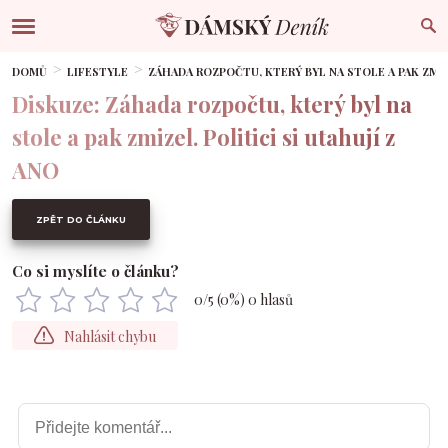
DOMŮ
LIFESTYLE
ZÁHADA ROZPOČTU, KTERÝ BYL NA STOLE A PAK ZMIZE
Diskuze: Záhada rozpočtu, který byl na
stole a pak zmizel. Politici si utahují z
ANO
ZPĚT DO ČLÁNKU
Co si myslíte o článku?
0
/5 (
0
%)
0
hlasů
Nahlásit chybu