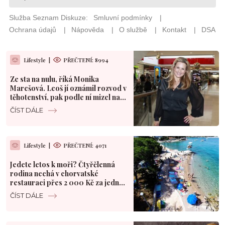
Lifestyle
|
PŘEČTENÍ: 8994
Ze sta na nulu, říká Monika
Marešová. Leoš jí oznámil rozvod v
těhotenství, pak podle ní mizel na
dny k milence
ČÍST DÁLE
Lifestyle
|
PŘEČTENÍ: 4071
Jedete letos k moři? Čtyřčlenná
rodina nechá v chorvatské
restauraci přes 2 000 Kč za jednu
večeři
ČÍST DÁLE