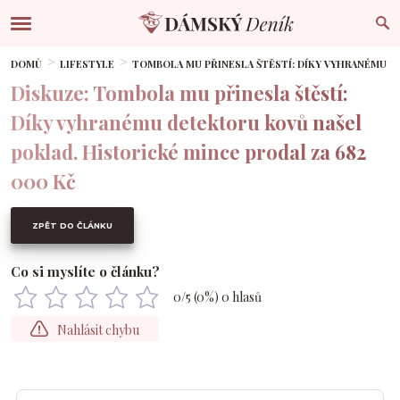
DOMŮ
LIFESTYLE
TOMBOLA MU PŘINESLA ŠTĚSTÍ: DÍKY VYHRANÉMU D
Diskuze: Tombola mu přinesla štěstí:
Díky vyhranému detektoru kovů našel
poklad. Historické mince prodal za 682
000 Kč
ZPĚT DO ČLÁNKU
Co si myslíte o článku?
0
/5 (
0
%)
0
hlasů
Nahlásit chybu