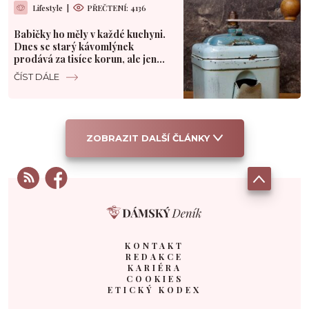
Lifestyle
|
PŘEČTENÍ: 4136
Babičky ho měly v každé kuchyni.
Dnes se starý kávomlýnek
prodává za tisíce korun, ale jen
pod jednou podmínkou
ČÍST DÁLE
ZOBRAZIT DALŠÍ ČLÁNKY
KONTAKT
REDAKCE
KARIÉRA
COOKIES
ETICKÝ KODEX