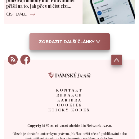
používají miliony lidí. Podvodníci
přišli na to, jak přes ni číst cizí
chaty
ČÍST DÁLE
ZOBRAZIT DALŠÍ ČLÁNKY
KONTAKT
REDAKCE
KARIÉRA
COOKIES
ETICKÝ KODEX
Copyright © 2016-2026 abcMedia Network, s.r.o.
Obsah je chráněn autorským právem. Jakékoli užití včetně publikování nebo
jiného šíření obsahu je bez písemného souhlasu zakázáno.