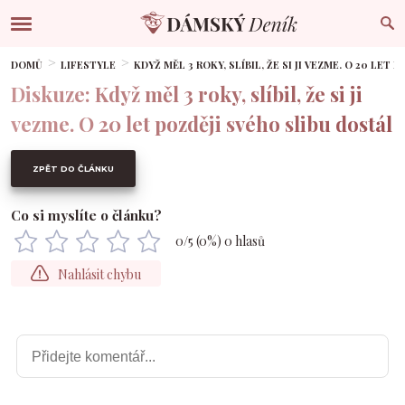
DOMŮ
LIFESTYLE
KDYŽ MĚL 3 ROKY, SLÍBIL, ŽE SI JI VEZME. O 20 LET
Diskuze: Když měl 3 roky, slíbil, že si ji
vezme. O 20 let později svého slibu dostál
ZPĚT DO ČLÁNKU
Co si myslíte o článku?
0
/5 (
0
%)
0
hlasů
Nahlásit chybu