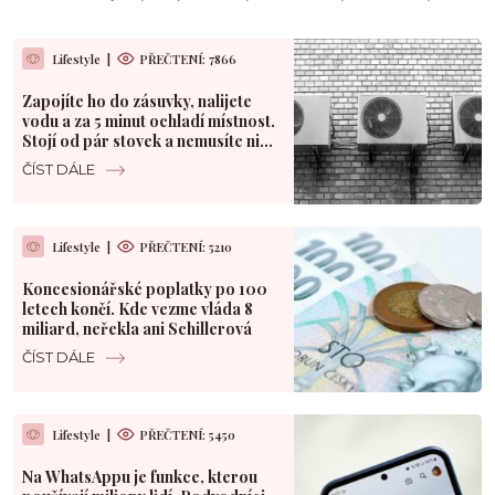
Lifestyle
|
PŘEČTENÍ: 7866
Zapojíte ho do zásuvky, nalijete
vodu a za 5 minut ochladí místnost.
Stojí od pár stovek a nemusíte nic
vrtat
ČÍST DÁLE
Lifestyle
|
PŘEČTENÍ: 5210
Koncesionářské poplatky po 100
letech končí. Kde vezme vláda 8
miliard, neřekla ani Schillerová
ČÍST DÁLE
Lifestyle
|
PŘEČTENÍ: 5450
Na WhatsAppu je funkce, kterou