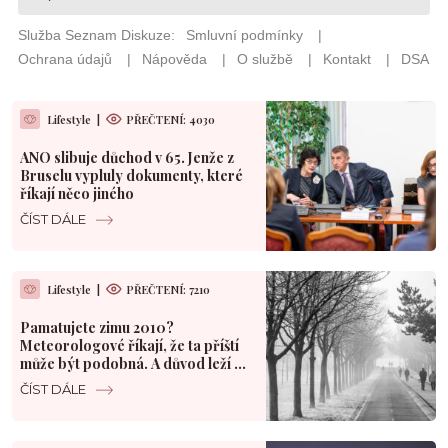
Lifestyle
|
PŘEČTENÍ: 4030
ANO slibuje důchod v 65. Jenže z
Bruselu vypluly dokumenty, které
říkají něco jiného
ČÍST DÁLE
Lifestyle
|
PŘEČTENÍ: 7210
Pamatujete zimu 2010?
Meteorologové říkají, že ta příští
může být podobná. A důvod leží v
Pacifiku
ČÍST DÁLE