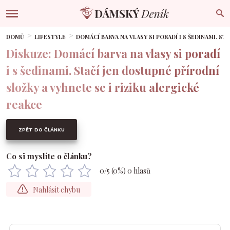
DOMŮ
LIFESTYLE
DOMÁCÍ BARVA NA VLASY SI PORADÍ I S ŠEDINAMI. S
Diskuze: Domácí barva na vlasy si poradí
i s šedinami. Stačí jen dostupné přírodní
složky a vyhnete se i riziku alergické
reakce
ZPĚT DO ČLÁNKU
Co si myslíte o článku?
0
/5 (
0
%)
0
hlasů
Nahlásit chybu