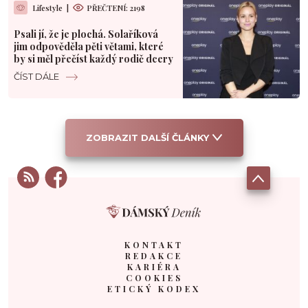
Lifestyle
|
PŘEČTENÍ: 2198
Psali jí, že je plochá. Solaříková
jim odpověděla pěti větami, které
by si měl přečíst každý rodič dcery
ČÍST DÁLE
ZOBRAZIT DALŠÍ ČLÁNKY
KONTAKT
REDAKCE
KARIÉRA
COOKIES
ETICKÝ KODEX