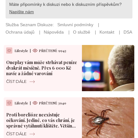
Lifestyle
|
PŘEČTENÍ: 9943
Oneplay vám může strhávat peníze
dvakrát měsíčně. Přes 6 000 Kč
navíc a žádné varování
ČÍST DÁLE
Lifestyle
|
PŘEČTENÍ: 3940
Proti borelióze neexistuje
očkování. Jediné, co vás chrání, je
správné vytáhnutí klíštěte. Většina
Čechů to dělá špatně
ČÍST DÁLE