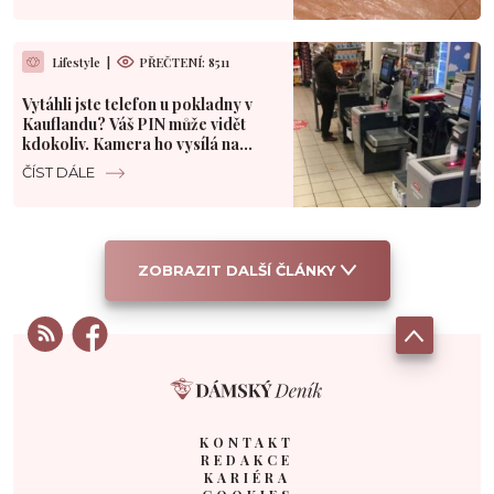
Lifestyle
|
PŘEČTENÍ: 8511
Vytáhli jste telefon u pokladny v
Kauflandu? Váš PIN může vidět
kdokoliv. Kamera ho vysílá na
velký monitor
ČÍST DÁLE
ZOBRAZIT DALŠÍ ČLÁNKY
KONTAKT
REDAKCE
KARIÉRA