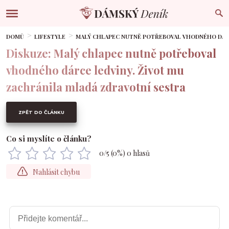
DOMŮ
LIFESTYLE
MALÝ CHLAPEC NUTNĚ POTŘEBOVAL VHODNÉHO DÁRC
Diskuze: Malý chlapec nutně potřeboval
vhodného dárce ledviny. Život mu
zachránila mladá zdravotní sestra
ZPĚT DO ČLÁNKU
Co si myslíte o článku?
0
/5 (
0
%)
0
hlasů
Nahlásit chybu