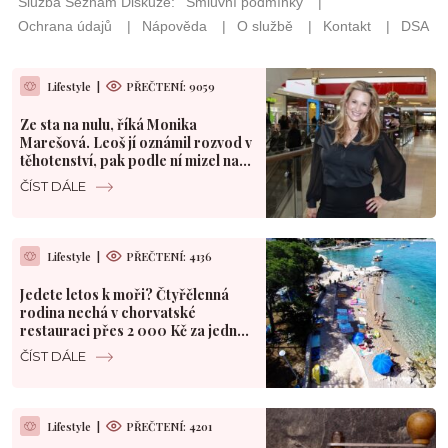
Lifestyle
|
PŘEČTENÍ: 9059
Ze sta na nulu, říká Monika
Marešová. Leoš jí oznámil rozvod v
těhotenství, pak podle ní mizel na
dny k milence
ČÍST DÁLE
Lifestyle
|
PŘEČTENÍ: 4136
Jedete letos k moři? Čtyřčlenná
rodina nechá v chorvatské
restauraci přes 2 000 Kč za jednu
večeři
ČÍST DÁLE
Lifestyle
|
PŘEČTENÍ: 4201