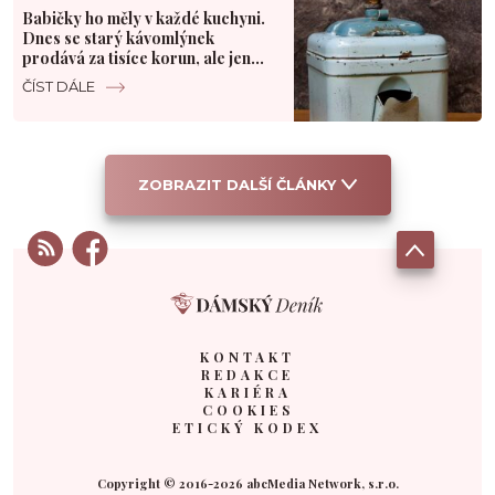
Babičky ho měly v každé kuchyni.
Dnes se starý kávomlýnek
prodává za tisíce korun, ale jen
pod jednou podmínkou
ČÍST DÁLE
ZOBRAZIT DALŠÍ ČLÁNKY
KONTAKT
REDAKCE
KARIÉRA
COOKIES
ETICKÝ KODEX
Copyright © 2016-2026 abcMedia Network, s.r.o.