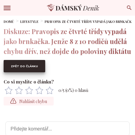
DOMŮ
LIFESTYLE
PRAVOPIS ZE ČTVRTÉ TŘÍDY VYPADÁ JAKO BRNKAČKA.
Diskuze: Pravopis ze čtvrté třídy vypadá
jako brnkačka. Jenže 8 z 10 rodičů udělá
chybu dřív, než dojde do poloviny diktátu
ZPĚT DO ČLÁNKU
Co si myslíte o článku?
0
/5 (
0
%)
0
hlasů
Nahlásit chybu