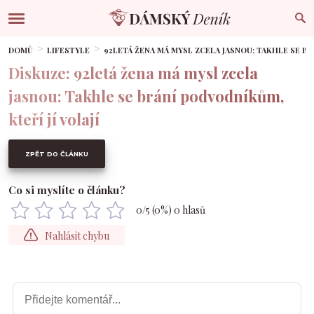
DOMŮ
LIFESTYLE
92LETÁ ŽENA MÁ MYSL ZCELA JASNOU: TAKHLE SE BR
Diskuze: 92letá žena má mysl zcela
jasnou: Takhle se brání podvodníkům,
kteří jí volají
ZPĚT DO ČLÁNKU
Co si myslíte o článku?
0
/5 (
0
%)
0
hlasů
Nahlásit chybu