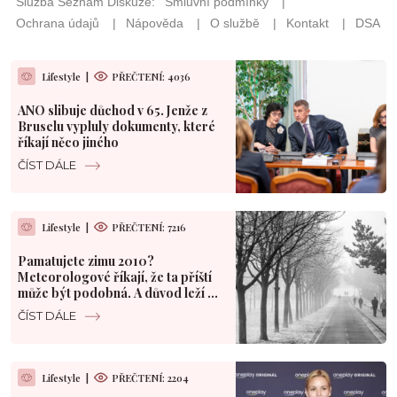
Lifestyle
|
PŘEČTENÍ: 4036
ANO slibuje důchod v 65. Jenže z
Bruselu vypluly dokumenty, které
říkají něco jiného
ČÍST DÁLE
Lifestyle
|
PŘEČTENÍ: 7216
Pamatujete zimu 2010?
Meteorologové říkají, že ta příští
může být podobná. A důvod leží v
Pacifiku
ČÍST DÁLE
Lifestyle
|
PŘEČTENÍ: 2204