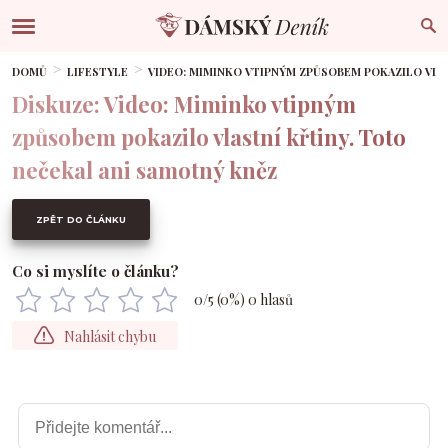
DOMŮ
LIFESTYLE
VIDEO: MIMINKO VTIPNÝM ZPŮSOBEM POKAZILO VLA
Diskuze: Video: Miminko vtipným
způsobem pokazilo vlastní křtiny. Toto
nečekal ani samotný kněz
ZPĚT DO ČLÁNKU
Co si myslíte o článku?
0
/5 (
0
%)
0
hlasů
Nahlásit chybu