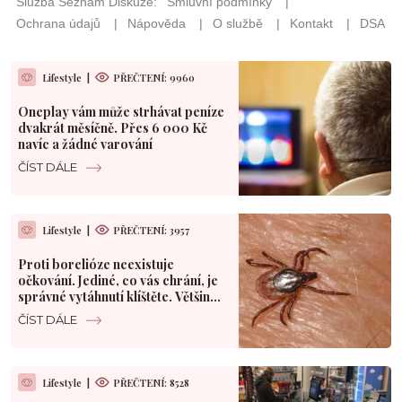
Lifestyle
|
PŘEČTENÍ: 9960
Oneplay vám může strhávat peníze
dvakrát měsíčně. Přes 6 000 Kč
navíc a žádné varování
ČÍST DÁLE
Lifestyle
|
PŘEČTENÍ: 3957
Proti borelióze neexistuje
očkování. Jediné, co vás chrání, je
správné vytáhnutí klíštěte. Většina
Čechů to dělá špatně
ČÍST DÁLE
Lifestyle
|
PŘEČTENÍ: 8528