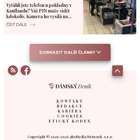
Vytáhli jste telefon u pokladny v
Kauflandu? Váš PIN může vidět
kdokoliv. Kamera ho vysílá na
velký monitor
ČÍST DÁLE
ZOBRAZIT DALŠÍ ČLÁNKY
KONTAKT
REDAKCE
KARIÉRA
COOKIES
ETICKÝ KODEX
Copyright © 2016-2026 abcMedia Network, s.r.o.