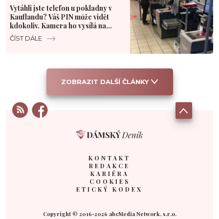
Vytáhli jste telefon u pokladny v
Kauflandu? Váš PIN může vidět
kdokoliv. Kamera ho vysílá na
velký monitor
ČÍST DÁLE
ZOBRAZIT DALŠÍ ČLÁNKY
KONTAKT
REDAKCE
KARIÉRA
COOKIES
ETICKÝ KODEX
Copyright © 2016-2026 abcMedia Network, s.r.o.