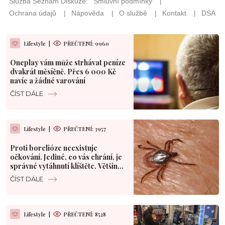
Lifestyle
|
PŘEČTENÍ: 9960
Oneplay vám může strhávat peníze
dvakrát měsíčně. Přes 6 000 Kč
navíc a žádné varování
ČÍST DÁLE
Lifestyle
|
PŘEČTENÍ: 3957
Proti borelióze neexistuje
očkování. Jediné, co vás chrání, je
správné vytáhnutí klíštěte. Většina
Čechů to dělá špatně
ČÍST DÁLE
Lifestyle
|
PŘEČTENÍ: 8528