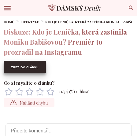
DOMŮ
LIFESTYLE
KDO JE LENIČKA, KTERÁ ZASTÍNILA MONIKU BABIŠO
Diskuze: Kdo je Lenička, která zastínila
Moniku Babišovou? Premiér to
prozradil na Instagramu
ZPĚT DO ČLÁNKU
Co si myslíte o článku?
0
/5 (
0
%)
0
hlasů
Nahlásit chybu