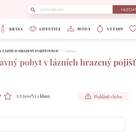
KRÁSA
LIFESTYLE
MÓDA
VZTAHY
 V LÁZNÍCH HRAZENÝ POJIŠŤOVNOU
Diskuze
ravný pobyt v lázních hrazený poji
5
/5 (
100
%)
1
hlasů
Nahlásit chybu