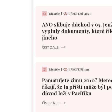
Lifestyle
|
PŘEČTENÍ: 4041
ANO slibuje důchod v 65. Jen
vypluly dokumenty, které řík
jiného
ČÍST DÁLE
Lifestyle
|
PŘEČTENÍ: 7221
Pamatujete zimu 2010? Mete
říkají, že ta příští může být 
důvod leží v Pacifiku
ČÍST DÁLE