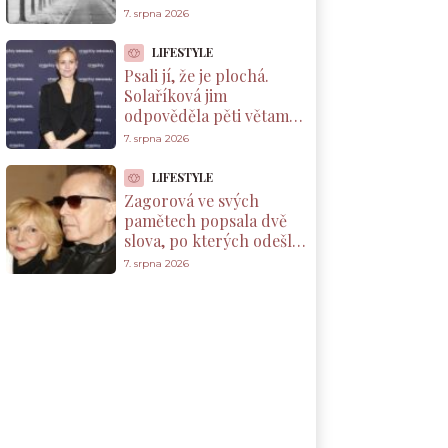
podobná. A důvod leží v
7. srpna 2026
Pacifiku
LIFESTYLE
Psali jí, že je plochá.
Solaříková jim
odpověděla pěti větami,
které by si měl přečíst
7. srpna 2026
každý rodič dcery
LIFESTYLE
Zagorová ve svých
pamětech popsala dvě
slova, po kterých odešla
od partnera. Už se k
7. srpna 2026
němu nevrátila