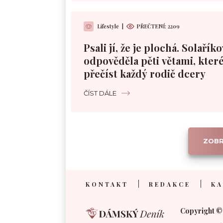
Lifestyle
|
PŘEČTENÍ: 2209
Psali jí, že je plochá. Solařík
odpověděla pěti větami, které
přečíst každý rodič dcery
ČÍST DÁLE
ZOBR
KONTAKT
REDAKCE
KA
Copyright ©