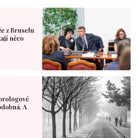
že z Bruselu
ají něco
orologové
podobná. A