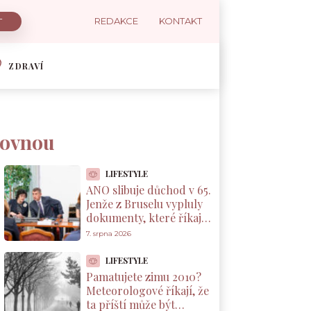
REDAKCE
KONTAKT
ZDRAVÍ
šťovnou
LIFESTYLE
ANO slibuje důchod v 65.
Jenže z Bruselu vypluly
dokumenty, které říkají
něco jiného
7. srpna 2026
LIFESTYLE
Pamatujete zimu 2010?
Meteorologové říkají, že
ta příští může být