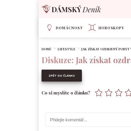
DOMÁCNOST
HOROSKOPY
DOMŮ
LIFESTYLE
JAK ZÍSKAT OZDRAVNÝ POBYT
Diskuze: Jak získat ozd
ZPĚT DO ČLÁNKU
Co si myslíte o článku?