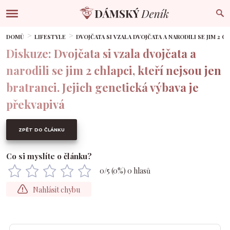
DOMŮ
LIFESTYLE
DVOJČATA SI VZALA DVOJČATA A NARODILI SE JIM 2 C
Diskuze: Dvojčata si vzala dvojčata a
narodili se jim 2 chlapci, kteří nejsou jen
bratranci. Jejich genetická výbava je
překvapivá
ZPĚT DO ČLÁNKU
Co si myslíte o článku?
0
/5 (
0
%)
0
hlasů
Nahlásit chybu