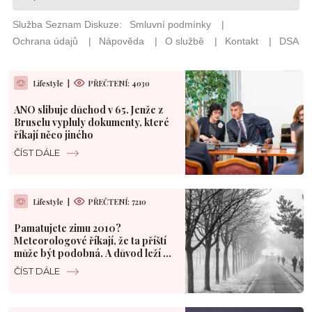
Lifestyle
|
PŘEČTENÍ: 4030
ANO slibuje důchod v 65. Jenže z
Bruselu vypluly dokumenty, které
říkají něco jiného
ČÍST DÁLE
Lifestyle
|
PŘEČTENÍ: 7210
Pamatujete zimu 2010?
Meteorologové říkají, že ta příští
může být podobná. A důvod leží v
Pacifiku
ČÍST DÁLE