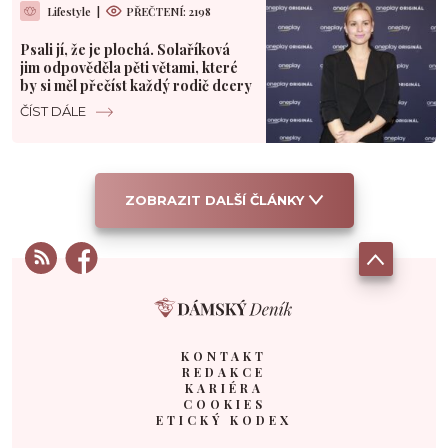
Lifestyle
|
PŘEČTENÍ: 2198
Psali jí, že je plochá. Solaříková
jim odpověděla pěti větami, které
by si měl přečíst každý rodič dcery
ČÍST DÁLE
ZOBRAZIT DALŠÍ ČLÁNKY
KONTAKT
REDAKCE
KARIÉRA
COOKIES
ETICKÝ KODEX