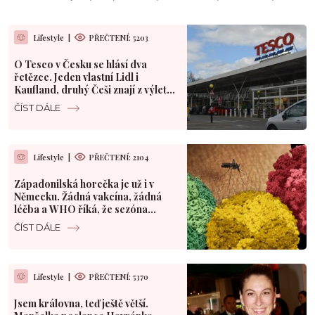
Lifestyle
|
PŘEČTENÍ: 5203
O Tesco v Česku se hlásí dva
řetězce. Jeden vlastní Lidl i
Kaufland, druhý Češi znají z výletů
do Polska
ČÍST DÁLE
Lifestyle
|
PŘEČTENÍ: 2104
Západonilská horečka je už i v
Německu. Žádná vakcína, žádná
léčba a WHO říká, že sezóna
teprve začíná
ČÍST DÁLE
Lifestyle
|
PŘEČTENÍ: 5370
Jsem královna, teď ještě větší.