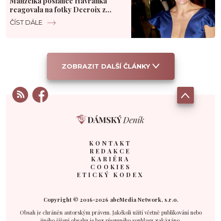
Manželka poslance Havránka
reagovala na fotky Decroix z
polského hotelu
ČÍST DÁLE
ZOBRAZIT DALŠÍ ČLÁNKY
KONTAKT
REDAKCE
KARIÉRA
COOKIES
ETICKÝ KODEX
Copyright © 2016-2026 abcMedia Network, s.r.o.
Obsah je chráněn autorským právem. Jakékoli užití včetně publikování nebo
jiného šíření obsahu je bez písemného souhlasu zakázáno.