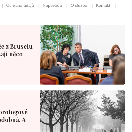
že z Bruselu
ají něco
orologové
podobná. A