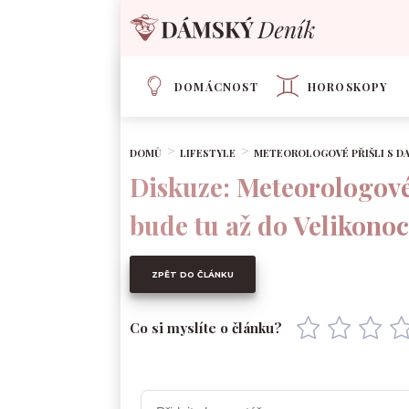
DOMÁCNOST
HOROSKOPY
DOMŮ
LIFESTYLE
METEOROLOGOVÉ PŘIŠLI S DA
Diskuze: Meteorologové 
bude tu až do Velikono
ZPĚT DO ČLÁNKU
Co si myslíte o článku?