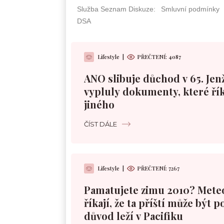
Lifestyle
|
PŘEČTENÍ: 4087
ANO slibuje důchod v 65. Jen
vypluly dokumenty, které řík
jiného
ČÍST DÁLE
Lifestyle
|
PŘEČTENÍ: 7267
Pamatujete zimu 2010? Mete
říkají, že ta příští může být 
důvod leží v Pacifiku