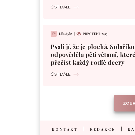
ČÍST DÁLE
Lifestyle
|
PŘEČTENÍ: 2255
Psali jí, že je plochá. Solařík
odpověděla pěti větami, které
přečíst každý rodič dcery
ČÍST DÁLE
ZOBR
KONTAKT
REDAKCE
KA