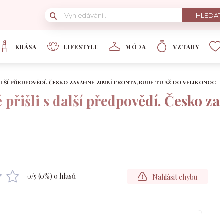
KRÁSA
LIFESTYLE
MÓDA
VZTAHY
LŠÍ PŘEDPOVĚDÍ. ČESKO ZASÁHNE ZIMNÍ FRONTA, BUDE TU AŽ DO VELIKONOC
přišli s další předpovědí. Česko za
c
0
/5 (
0
%)
0
hlasů
Nahlásit chybu