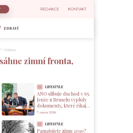
REDAKCE
KONTAKT
ZDRAVÍ
Diskuze
sáhne zimní fronta,
LIFESTYLE
ANO slibuje důchod v 65.
Jenže z Bruselu vypluly
dokumenty, které říkají
něco jiného
7. srpna 2026
LIFESTYLE
Pamatujete zimu 2010?